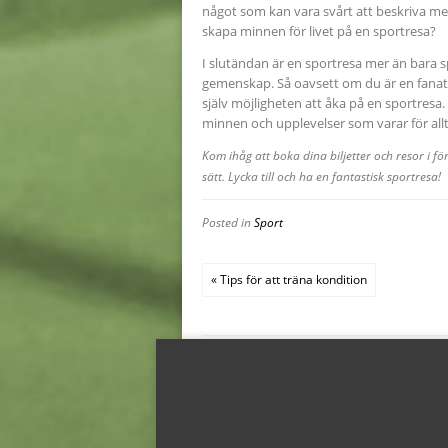
något som kan vara svårt att beskriva med
skapa minnen för livet på en sportresa?
I slutändan är en sportresa mer än bara s
gemenskap. Så oavsett om du är en fanatis
själv möjligheten att åka på en sportresa
minnen och upplevelser som varar för allt
Kom ihåg att boka dina biljetter och resor i f
sätt. Lycka till och ha en fantastisk sportresa!
Posted in
Sport
« Tips för att träna kondition