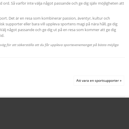
 ord. Så varför inte välja något passande och ge dig själv möjligheten att
port. Det är en resa som kombinerar passion, äventyr, kultur och
k supporter eller bara vill uppleva sportens magi på nära håll, ge dig
. Välj något passande och ge dig ut på en resa som kommer att ge dig
id.
örväg för att säkerställa att du får uppleva sportevenemanget på bästa möjliga
Att vara en sportsupporter »