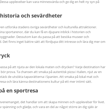
 Dessa upplevelser kan vara minnesvärda och ge dig en helt ny syn på
 historia och sevärdheter
 även utforska stadens övriga sevärdheter och kulturella attraktioner.
na sportarenor, där du kan få en djupare inblick i historien och
byggnader. Dessutom kan du passa på att besöka museer och
d. Det finns inget bättre sätt att fördjupa ditt intresse och lära dig mer om
ryck
 passa på att njuta av den lokala maten och drycken? Varje destination har
 bör prova. Ta chansen att smaka på autentisk pizza i Italien, njut av en
upptäck de utsökta tapasrätterna i Spanien. Att smaka på lokal mat och
 resa och lära känna destinationens kultur på ett mer intimt sätt.
på en sportresa
 evenemanget, det handlar om att skapa minnen och upplevelser för livet.
 spänning och glädje, och vara en del av något större än dig själv är