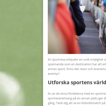
En sportresa erbjuder en unik möjlighet 
spännande som en destination har att erbj
annan sport, finns det resor och evenem
äventyr!
Utforska sportens värld
En av de stora fördelarna med en sportres
sportevenemang på en annan plats ger di
gång. Tänk dig att se en fotbollsmatch på