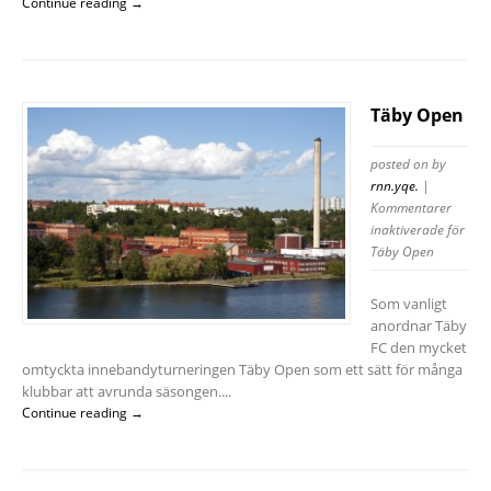
Continue reading →
Täby Open
posted on
by
rnn.yqe.
|
Kommentarer
inaktiverade
för
Täby Open
Som vanligt
anordnar Täby
FC den mycket
omtyckta innebandyturneringen Täby Open som ett sätt för många
klubbar att avrunda säsongen....
Continue reading →