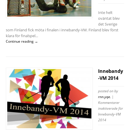
Inte helt
oväntat blev
det Sverige
som Finland fick möta i finalen i innebandy-VM. Finland blev först
klara för finalspel...
Continue reading →
Innebandy
-VM 2014
posted on
by
rnn.yqe.
|
Kommentarer
inaktiverade
för
Innebandy-VM
2014