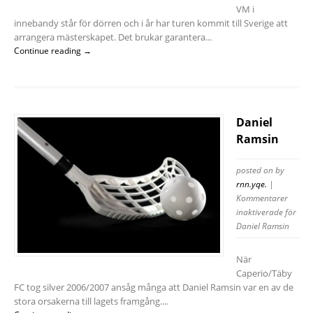
VM i
innebandy står för dörren och i år har turen kommit till Sverige att
arrangera mästerskapet. Det brukar garantera...
Continue reading →
Daniel
Ramsin
posted on
by
rnn.yqe.
|
Kommentarer
inaktiverade
för
Daniel Ramsin
När
Caperio/Täby
FC tog silver 2006/2007 ansåg många att Daniel Ramsin var en av de
stora orsakerna till lagets framgång....