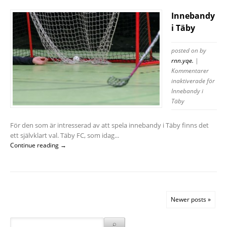
Innebandy
i Täby
posted on
by
rnn.yqe.
|
Kommentarer
inaktiverade
för
Innebandy i
Täby
För den som är intresserad av att spela innebandy i Täby finns det
ett självklart val. Täby FC, som idag...
Continue reading →
Newer posts »