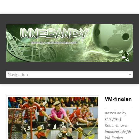
VM-finalen
posted on
by
rnn.yqe.
|
Kommentarer
inaktiverade
för
VM-finalen